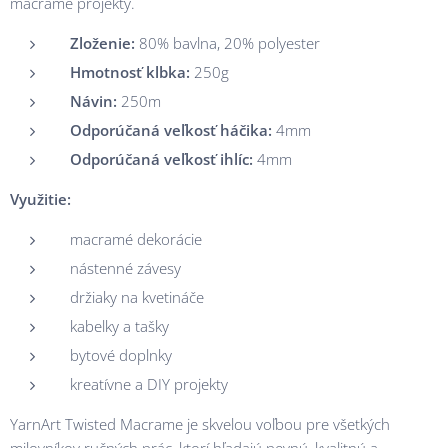
macramé projekty.
Zloženie:
80% bavlna, 20% polyester
Hmotnosť klbka:
250g
Návin:
250m
Odporúčaná veľkosť háčika:
4mm
Odporúčaná veľkosť ihlíc:
4mm
Využitie:
macramé dekorácie
nástenné závesy
držiaky na kvetináče
kabelky a tašky
bytové doplnky
kreatívne a DIY projekty
YarnArt Twisted Macrame je skvelou voľbou pre všetkých