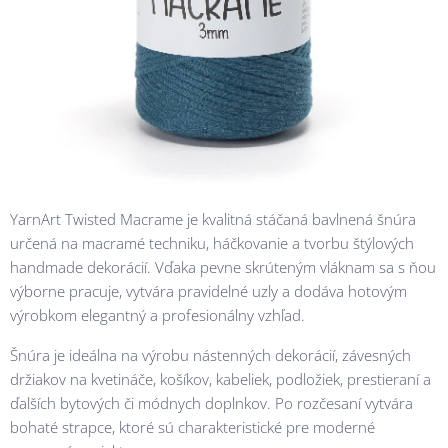
YarnArt Twisted Macrame je kvalitná stáčaná bavlnená šnúra
určená na macramé techniku, háčkovanie a tvorbu štýlových
handmade dekorácií. Vďaka pevne skrúteným vláknam sa s ňou
výborne pracuje, vytvára pravidelné uzly a dodáva hotovým
výrobkom elegantný a profesionálny vzhľad.
Šnúra je ideálna na výrobu nástenných dekorácií, závesných
držiakov na kvetináče, košíkov, kabeliek, podložiek, prestieraní a
ďalších bytových či módnych doplnkov. Po rozčesaní vytvára
bohaté strapce, ktoré sú charakteristické pre moderné