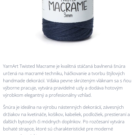
YarnArt Twisted Macrame je kvalitná stáčaná bavlnená šnúra
určená na macramé techniku, háčkovanie a tvorbu štýlových
handmade dekorácií. Vďaka pevne skrúteným vláknam sa s ňou
výborne pracuje, vytvára pravidelné uzly a dodáva hotovým
výrobkom elegantný a profesionálny vzhľad.
Šnúra je ideálna na výrobu nástenných dekorácií, závesných
držiakov na kvetináče, košíkov, kabeliek, podložiek, prestieraní a
ďalších bytových či módnych doplnkov. Po rozčesaní vytvára
bohaté strapce, ktoré sú charakteristické pre moderné