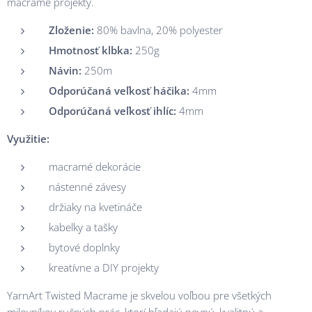
macramé projekty.
Zloženie:
80% bavlna, 20% polyester
Hmotnosť klbka:
250g
Návin:
250m
Odporúčaná veľkosť háčika:
4mm
Odporúčaná veľkosť ihlíc:
4mm
Využitie:
macramé dekorácie
nástenné závesy
držiaky na kvetináče
kabelky a tašky
bytové doplnky
kreatívne a DIY projekty
YarnArt Twisted Macrame je skvelou voľbou pre všetkých