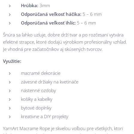
Hrúbka:
3mm
Odporúčaná veľkosť háčika:
5 – 6 mm
Odporúčaná veľkosť ihlíc:
5 – 6 mm
Šnúra sa ľahko uzluje, dobre drží tvar a po rozčesaní vytvára
efektné strapce, ktoré dodajú výrobkom profesionálny vzhľad.
Je vhodná pre začiatočníkov aj skúsených tvorcov.
Využitie:
macramé dekorácie
závesné držiaky na kvetináče
nástenné ozdoby
košíky a kabelky
bytové doplnky
kreatívne a DIY projekty
YarnArt Macrame Rope je skvelou voľbou pre všetkých, ktorí