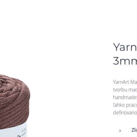
Yar
3mm
YarnArt Ma
tvorbu mac
handmade p
ľahko pracu
definovano
Zl