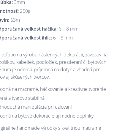
úbka:
3mm
motnosť:
250g
vin:
63m
porúčaná veľkosť háčika:
6 – 8 mm
porúčaná veľkosť ihlíc:
6 – 8 mm
u voľbou na výrobu nástenných dekorácií, závesov na
košíkov, kabeliek, podložiek, prestieraní či bytových
Šnúra je odolná, príjemná na dotyk a vhodná pre
ov aj skúsených tvorcov.
odná na macramé, háčkovanie a kreatívne tvorenie
vná a tvarovo stabilná
dnoduchá manipulácia pri uzlovaní
odná na bytové dekorácie aj módne doplnky
riginálne handmade výrobky s kvalitnou macramé