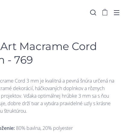
nArt Macrame Cord
 - 769
crame Cord 3 mm je kvalitná a pevná šnúra určená na
ramé dekorácií, háčkovaných doplnkov a rôznych
rojektov. Vďaka optimálnej hrúbke 3 mm sa s ňou
je, dobre drží tvar a vytvára pravidelné uzly s krásne
u štruktúrou.
oženie:
80% bavlna, 20% polyester