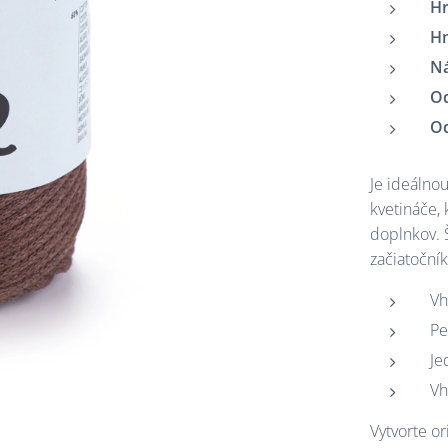
Hr
H
Ná
Od
Od
Je ideálno
kvetináče, 
doplnkov. 
začiatočník
Vh
Pe
Je
Vh
Vytvorte o