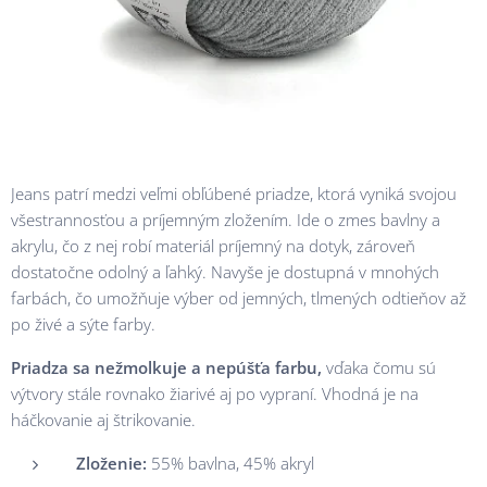
Jeans patrí medzi veľmi obľúbené priadze, ktorá vyniká svojou
všestrannosťou a príjemným zložením. Ide o zmes bavlny a
akrylu, čo z nej robí materiál príjemný na dotyk, zároveň
dostatočne odolný a ľahký. Navyše je dostupná v mnohých
farbách, čo umožňuje výber od jemných, tlmených odtieňov až
po živé a sýte farby.
Priadza sa nežmolkuje a nepúšťa farbu,
vďaka čomu sú
výtvory stále rovnako žiarivé aj po vypraní. Vhodná je na
háčkovanie aj štrikovanie.
Zloženie:
55% bavlna, 45% akryl