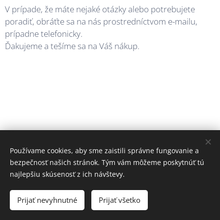
V prípade, že máte nejaké otázky alebo potrebujete
poradiť, obráťte sa na nás prostredníctvom e-mailu,
prípadne telefonicky.
Ďakujeme a tešíme sa na Váš nákup.
Používame cookies, aby sme zaistili správne fungovanie a
bezpečnosť našich stránok. Tým vám môžeme poskytnúť tú
najlepšiu skúsenosť z ich návštevy.
© 2026 Všetky práva vyhradené
Prijať nevyhnutné
Prijať všetko
Cookies